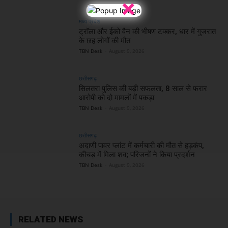
×
मध्य प्रदेश
ट्रॉला और ईको वैन की भीषण टक्कर, धार में गुजरात
के छह लोगों की मौत
TBN Desk
-
August 9, 2026
छत्तीसगढ़
सिलतरा पुलिस की बड़ी सफलता, 8 साल से फरार
आरोपी को दो मामलों में पकड़ा
TBN Desk
-
August 9, 2026
छत्तीसगढ़
अदाणी पावर प्लांट में कर्मचारी की मौत से हड़कंप,
कीचड़ में मिला शव; परिजनों ने किया प्रदर्शन
TBN Desk
-
August 9, 2026
RELATED NEWS