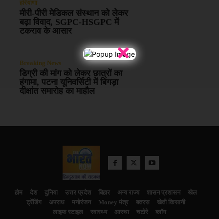
हरियाणा
मीरी-पीरी मेडिकल संस्थान को लेकर
बढ़ा विवाद, SGPC-HSGPC में
टकराव के आसार
×
Breaking News
डिग्री की मांग को लेकर छात्रों का
हंगामा, पटना यूनिवर्सिटी में बिगड़ा
दीक्षांत समारोह का माहौल
होम
देश
दुनिया
उत्तर प्रदेश
बिहार
अन्य राज्य
शासन प्रशासन
खेल
ट्रेंडिंग
अपराध
मनोरंजन
Money मंत्र
बतरस
खेती किसानी
लाइफ स्टाइल
स्वास्थ्य
आस्था
चटोरे
ब्लॉग