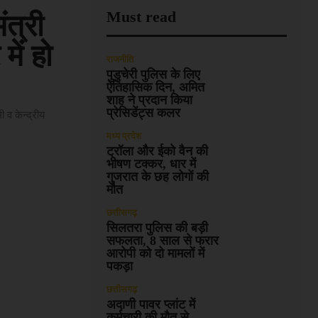
Must read
त्री
में हो
राजनीति
पुडुचेरी पुलिस के लिए
ऐतिहासिक दिन, अमित
शाह ने प्रदान किया
प्रेसिडेंट्स कलर
 व केन्द्रीय
मध्य प्रदेश
ट्रॉला और ईको वैन की
भीषण टक्कर, धार में
गुजरात के छह लोगों की
मौत
छत्तीसगढ़
सिलतरा पुलिस की बड़ी
सफलता, 8 साल से फरार
आरोपी को दो मामलों में
पकड़ा
छत्तीसगढ़
अदाणी पावर प्लांट में
कर्मचारी की मौत से