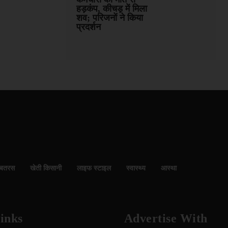
हड़कंप, कीचड़ में मिला
शव; परिजनों ने किया
प्रदर्शन
बतरस
खेती किसानी
लाइफ स्टाइल
स्वास्थ्य
आस्था
inks
Advertise With