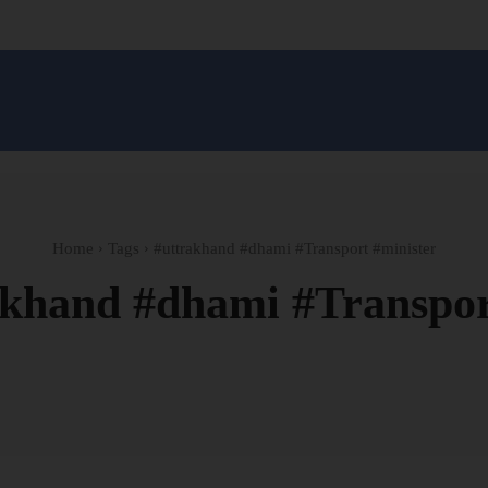
सन प्रशासन
खेल
ट्रेंडिंग
अपराध
मनोरंजन
MONEY मंत्र
बतरस
खेती 
Home
Tags
#uttrakhand #dhami #Transport #minister
akhand #dhami #Transpor