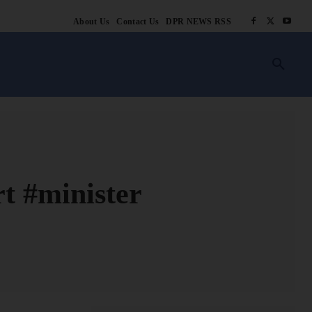
About Us
Contact Us
DPR NEWS RSS
किसानी
लाइफ स्टाइल
स्वास्थ्य
आस्था
चटोरे
ब्लॉग
अन्य
t #minister