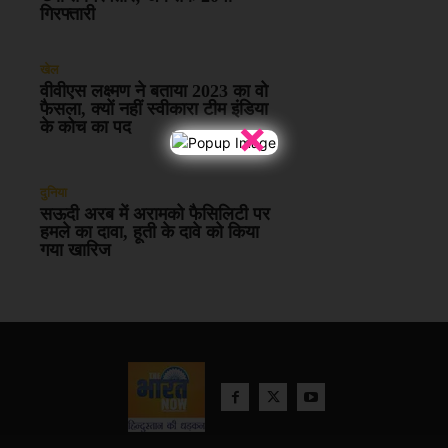
गिरफ्तारी
खेल
वीवीएस लक्ष्मण ने बताया 2023 का वो
फैसला, क्यों नहीं स्वीकारा टीम इंडिया
×
के कोच का पद
दुनिया
सऊदी अरब में अरामको फैसिलिटी पर
हमले का दावा, हूती के दावे को किया
गया खारिज