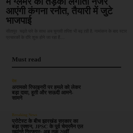
में ग्लैमर का तड़का लगाती नजर
आएंगी कंगना रनौत, तैयारी में जुटे
भाजपाई
सीतापुर चढ़ते पारे के साथ अब चुनावी तपिश भी बढ़ ऱही है. नामांकन के बाद स्टार
प्रचारकों के दौरे शुरू होने जा रहा हैं....
Must read
देश
अरामको रिफाइनरी पर हमले को लेकर
बड़ा दावा, हूती और सऊदी आमने-
सामने
Breaking News
प्रोटेस्ट के बीच झारखंड सरकार का
बड़ा एक्शन, JPSC के पूर्व चेयरमैन एल
ख्यांग्ते गिरफ्तार; अब तक 20वीं