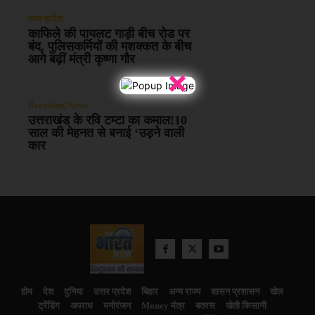
मध्य प्रदेश
काफिले की पायलट गाड़ी बीच रोड पर
बंद, पुलिसकर्मियों की मशक्कत के बीच
आगे बढ़ीं मंत्री कृष्णा गौर
×
Breaking News
उत्तराखंड के रवि टम्टा का कमाल!10
साल की मेहनत से बनाई ‘उड़ने वाली
कार
होम
देश
दुनिया
उत्तर प्रदेश
बिहार
अन्य राज्य
शासन प्रशासन
खेल
ट्रेंडिंग
अपराध
मनोरंजन
Money मंत्र
बतरस
खेती किसानी