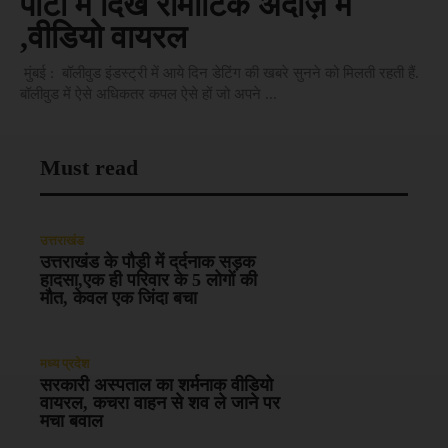
पार्टी में दिखे रोमांटिक अंदाज़ में
,वीडियो वायरल
मुंबई : बॉलीवुड इंडस्ट्री में आये दिन डेटिंग की खबरे सुनने को मिलती रहती हैं.
बॉलीवुड में ऐसे अधिकतर कपल ऐसे हों जो अपने ...
Must read
उत्तराखंड
उत्तराखंड के पौड़ी में दर्दनाक सड़क
हादसा,एक ही परिवार के 5 लोगों की
मौत, केवल एक जिंदा बचा
मध्य प्रदेश
सरकारी अस्पताल का शर्मनाक वीडियो
वायरल, कचरा वाहन से शव ले जाने पर
मचा बवाल