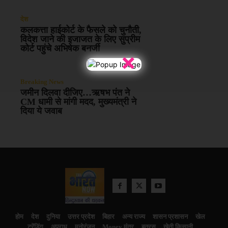
देश
कलकत्ता हाईकोर्ट के फैसले को चुनौती,
विदेश जाने की इजाजत के लिए सुप्रीम
कोर्ट पहुंचे अभिषेक बनर्जी
×
Breaking News
जमीन दिलवा दीजिए…ऋषभ पंत ने
CM धामी से मांगी मदद, मुख्यमंत्री ने
दिया ये जवाब
होम
देश
दुनिया
उत्तर प्रदेश
बिहार
अन्य राज्य
शासन प्रशासन
खेल
ट्रेंडिंग
अपराध
मनोरंजन
Money मंत्र
बतरस
खेती किसानी