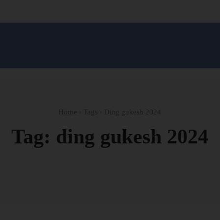
सन प्रशासन
खेल
ट्रेंडिंग
अपराध
मनोरंजन
MONEY मंत्र
बतरस
खेती 
Home
Tags
Ding gukesh 2024
Tag:
ding gukesh 2024