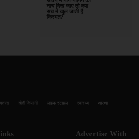
सावन में नाग-नागिन का
नाच दिख जाए तो क्या
सच में खुल जाती है
किस्मत?
बतरस
खेती किसानी
लाइफ स्टाइल
स्वास्थ्य
आस्था
inks
Advertise With