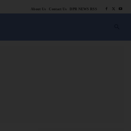
About Us
Contact Us
DPR NEWS RSS
किसानी
लाइफ स्टाइल
स्वास्थ्य
आस्था
चटोरे
ब्लॉग
अन्य