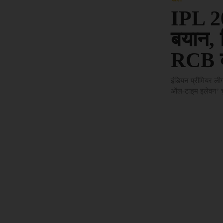
IPL 20
बयान, 
RCB क
इंडियन प्रीमियर ल
ऑल-टाइम इलेवन’ चुन