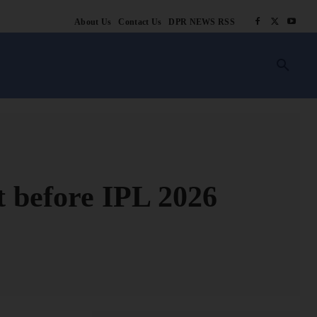
About Us
Contact Us
DPR NEWS RSS
किसानी
लाइफ स्टाइल
स्वास्थ्य
आस्था
चटोरे
ब्लॉग
अन्य
t before IPL 2026