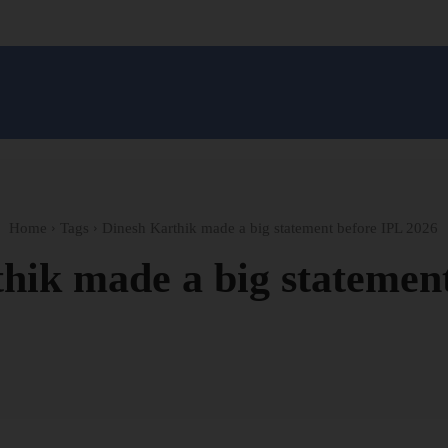
सन प्रशासन
खेल
ट्रेंडिंग
अपराध
मनोरंजन
MONEY मंत्र
बतरस
खेती 
Home
Tags
Dinesh Karthik made a big statement before IPL 2026
hik made a big statemen