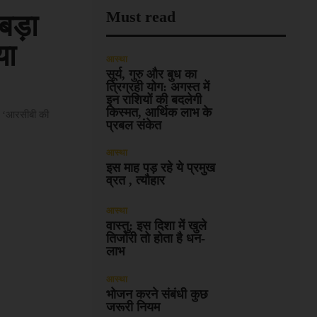
Must read
बड़ा
या
आस्था
सूर्य, गुरु और बुध का
त्रिग्रही योग: अगस्त में
इन राशियों की बदलेगी
किस्मत, आर्थिक लाभ के
ा ‘आरसीबी की
प्रबल संकेत
आस्था
इस माह पड़ रहे ये प्रमुख
व्रत , त्यौहार
आस्था
वास्तु: इस दिशा में खुले
तिजोरी तो होता है धन-
लाभ
आस्था
भोजन करने संबंधी कुछ
जरूरी नियम