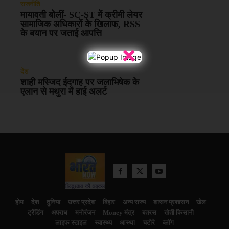
राजनीति
मायावती बोलीं- SC-ST में क्रीमी लेयर
सामाजिक अधिकारों के खिलाफ, RSS
के बयान पर जताई आपत्ति
×
देश
शाही मस्जिद ईदगाह पर जलाभिषेक के
एलान से मथुरा में हाई अलर्ट
होम
देश
दुनिया
उत्तर प्रदेश
बिहार
अन्य राज्य
शासन प्रशासन
खेल
ट्रेंडिंग
अपराध
मनोरंजन
Money मंत्र
बतरस
खेती किसानी
लाइफ स्टाइल
स्वास्थ्य
आस्था
चटोरे
ब्लॉग