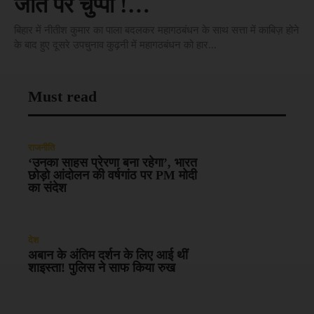
जीत पर चुप्पी !…
बिहार में नीतीश कुमार का पाला बदलकर महागठबंधन के साथ सत्ता में काबिज़ होने
के बाद हुए दूसरे उपचुनाव कुढ़नी में महागठबंधन को हार...
Must read
राजनीति
‘उनका साहस प्रेरणा बना रहेगा’, भारत
छोड़ो आंदोलन की वर्षगांठ पर PM मोदी
का संदेश
देश
अबान के अंतिम दर्शन के लिए आई थीं
शाइस्ता! पुलिस ने साफ किया रुख