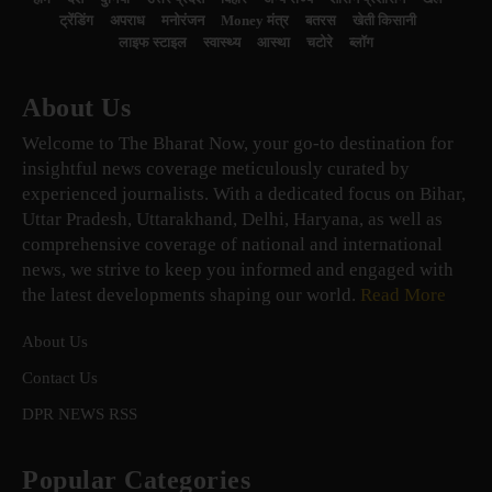
ट्रेंडिंग
अपराध
मनोरंजन
Money मंत्र
बतरस
खेती किसानी
लाइफ स्टाइल
स्वास्थ्य
आस्था
चटोरे
ब्लॉग
About Us
Welcome to The Bharat Now, your go-to destination for
insightful news coverage meticulously curated by
experienced journalists. With a dedicated focus on Bihar,
Uttar Pradesh, Uttarakhand, Delhi, Haryana, as well as
comprehensive coverage of national and international
news, we strive to keep you informed and engaged with
the latest developments shaping our world.
Read More
About Us
Contact Us
DPR NEWS RSS
Popular Categories