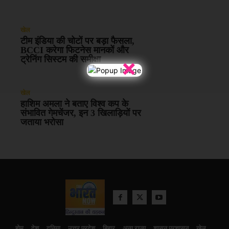
खेल
टीम इंडिया की चोटों पर बड़ा फैसला,
BCCI करेगा फिटनेस मानकों और
×
ट्रेनिंग सिस्टम की समीक्षा
खेल
हाशिम अमला ने बताए विश्व कप के
संभावित गेमचेंजर, इन 3 खिलाड़ियों पर
जताया भरोसा
होम
देश
दुनिया
उत्तर प्रदेश
बिहार
अन्य राज्य
शासन प्रशासन
खेल