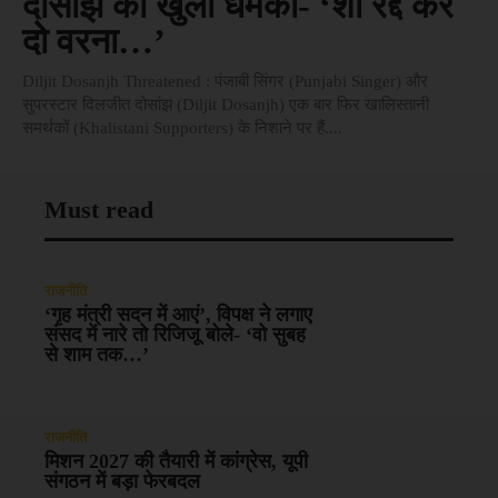
दोसांझ को खुली धमकी- ‘शो रद्द कर
दो वरना…’
Diljit Dosanjh Threatened : पंजाबी सिंगर (Punjabi Singer) और
सुपरस्टार दिलजीत दोसांझ (Diljit Dosanjh) एक बार फिर खालिस्तानी
समर्थकों (Khalistani Supporters) के निशाने पर हैं....
Must read
राजनीति
‘गृह मंत्री सदन में आएं’, विपक्ष ने लगाए
संसद में नारे तो रिजिजू बोले- ‘वो सुबह
से शाम तक…’
राजनीति
मिशन 2027 की तैयारी में कांग्रेस, यूपी
संगठन में बड़ा फेरबदल