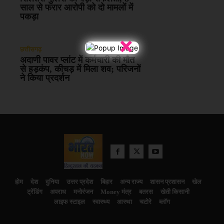
साल से फरार आरोपी को दो मामलों में
पकड़ा
×
छत्तीसगढ़
अदाणी पावर प्लांट में कर्मचारी की मौत
से हड़कंप, कीचड़ में मिला शव; परिजनों
ने किया प्रदर्शन
होम
देश
दुनिया
उत्तर प्रदेश
बिहार
अन्य राज्य
शासन प्रशासन
खेल
ट्रेंडिंग
अपराध
मनोरंजन
Money मंत्र
बतरस
खेती किसानी
लाइफ स्टाइल
स्वास्थ्य
आस्था
चटोरे
ब्लॉग