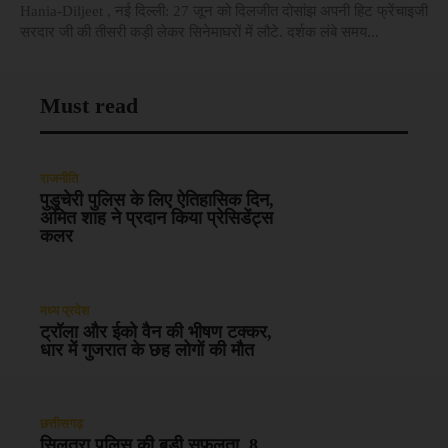
Hania-Diljeet , नई दिल्ली: 27 जून को दिलजीत दोसांझ अपनी हिट फ्रेंचाइजी
सरदार जी की तीसरी कड़ी लेकर सिनेमाघरों में लौटे. दर्शक लंबे समय...
Must read
राजनीति
पुडुचेरी पुलिस के लिए ऐतिहासिक दिन,
अमित शाह ने प्रदान किया प्रेसिडेंट्स
कलर
मध्य प्रदेश
ट्रॉला और ईको वैन की भीषण टक्कर,
धार में गुजरात के छह लोगों की मौत
छत्तीसगढ़
सिलतरा पुलिस की बड़ी सफलता, 8