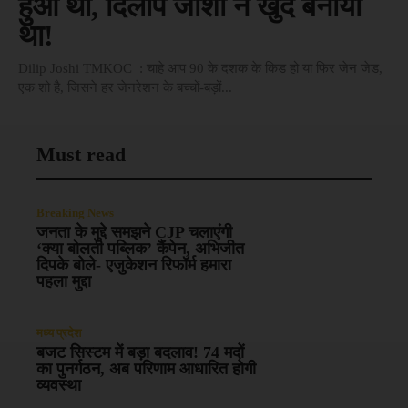
हुआ था, दिलीप जोशी ने खुद बनाया
था!
Dilip Joshi TMKOC : चाहे आप 90 के दशक के किड हो या फिर जेन जेड,
एक शो है, जिसने हर जेनरेशन के बच्चों-बड़ों...
Must read
Breaking News
जनता के मुद्दे समझने CJP चलाएंगी
‘क्या बोलती पब्लिक’ कैंपेन, अभिजीत
दिपके बोले- एजुकेशन रिफॉर्म हमारा
पहला मुद्दा
मध्य प्रदेश
बजट सिस्टम में बड़ा बदलाव! 74 मदों
का पुनर्गठन, अब परिणाम आधारित होगी
व्यवस्था