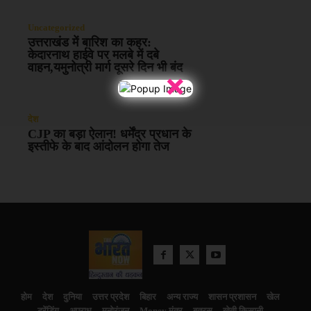
Uncategorized
उत्तराखंड में बारिश का कहर:
केदारनाथ हाईवे पर मलबे में दबे
वाहन,यमुनोत्री मार्ग दूसरे दिन भी बंद
×
देश
CJP का बड़ा ऐलान! धर्मेंद्र प्रधान के
इस्तीफे के बाद आंदोलन होगा तेज
होम
देश
दुनिया
उत्तर प्रदेश
बिहार
अन्य राज्य
शासन प्रशासन
खेल
ट्रेंडिंग
अपराध
मनोरंजन
Money मंत्र
बतरस
खेती किसानी