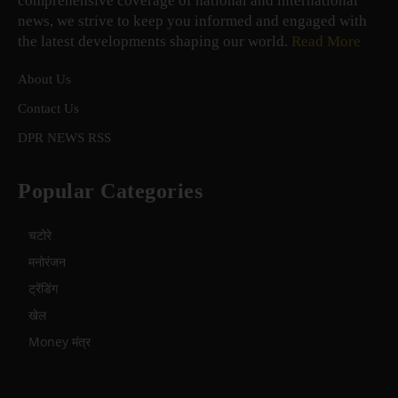
comprehensive coverage of national and international
news, we strive to keep you informed and engaged with
the latest developments shaping our world.
Read More
About Us
Contact Us
DPR NEWS RSS
Popular Categories
चटोरे
मनोरंजन
ट्रेंडिंग
खेल
Money मंत्र