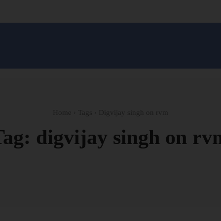
सन प्रशासन
खेल
ट्रेंडिंग
अपराध
मनोरंजन
MONEY मंत्र
बतरस
खेती 
Home
Tags
Digvijay singh on rvm
Tag:
digvijay singh on rv