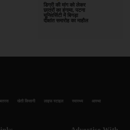
डिग्री की मांग को लेकर
छात्रों का हंगामा, पटना
यूनिवर्सिटी में बिगड़ा
दीक्षांत समारोह का माहौल
बतरस
खेती किसानी
लाइफ स्टाइल
स्वास्थ्य
आस्था
inks
Advertise With