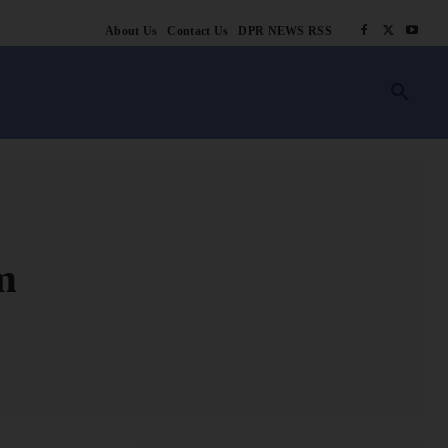
About Us
Contact Us
DPR NEWS RSS
किसानी
लाइफ स्टाइल
स्वास्थ्य
आस्था
चटोरे
ब्लॉग
अन्य
m