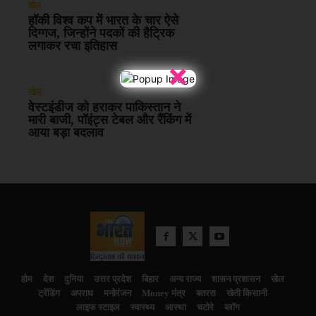
खेल
हॉकी विश्व कप में भारत के चार ऐसे
दिग्गज, जिन्होंने पदकों की हैट्रिक
लगाकर रचा इतिहास
×
खेल
वेस्टइंडीज को हराकर पाकिस्तान ने
मारी बाजी, पॉइंट्स टेबल और रैंकिंग में
आया बड़ा बदलाव
होम
देश
दुनिया
उत्तर प्रदेश
बिहार
अन्य राज्य
शासन प्रशासन
खेल
ट्रेंडिंग
अपराध
मनोरंजन
Money मंत्र
बतरस
खेती किसानी
लाइफ स्टाइल
स्वास्थ्य
आस्था
चटोरे
ब्लॉग