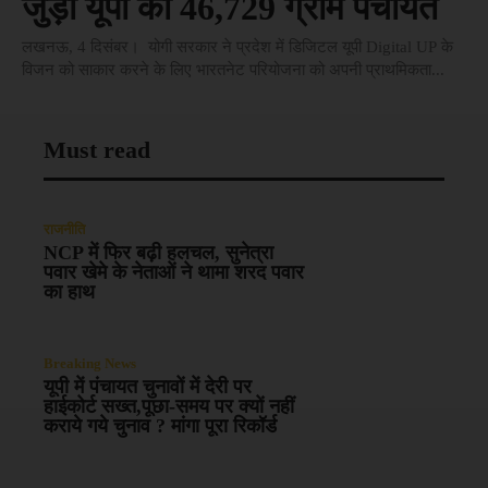
जुड़ीं यूपी की 46,729 ग्राम पंचायतें
लखनऊ, 4 दिसंबर। योगी सरकार ने प्रदेश में डिजिटल यूपी Digital UP के
विजन को साकार करने के लिए भारतनेट परियोजना को अपनी प्राथमिकता...
Must read
राजनीति
NCP में फिर बढ़ी हलचल, सुनेत्रा
पवार खेमे के नेताओं ने थामा शरद पवार
का हाथ
Breaking News
यूपी में पंचायत चुनावों में देरी पर
हाईकोर्ट सख्त,पूछा-समय पर क्यों नहीं
कराये गये चुनाव ? मांगा पूरा रिकॉर्ड