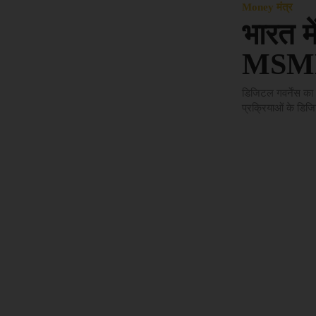
Money मंत्र
भारत म
MSME 
डिजिटल गवर्नेंस का 
प्रक्रियाओं के डिजि