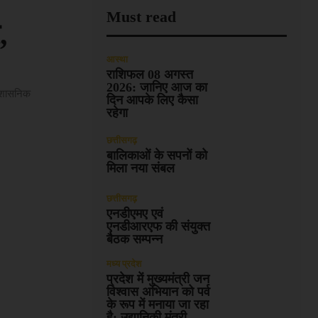
Must read
,
आस्था
राशिफल 08 अगस्त
2026: जानिए आज का
्रशासनिक
दिन आपके लिए कैसा
रहेगा
छत्तीसगढ़
बालिकाओं के सपनों को
मिला नया संबल
छत्तीसगढ़
एनडीएमए एवं
एनडीआरएफ की संयुक्त
बैठक सम्पन्न
मध्य प्रदेश
प्रदेश में मुख्यमंत्री जन
विश्वास अभियान को पर्व
के रूप में मनाया जा रहा
है: उद्यानिकी मंत्री