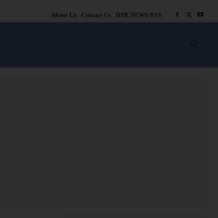
About Us
Contact Us
DPR NEWS RSS
किसानी
लाइफ स्टाइल
स्वास्थ्य
आस्था
चटोरे
ब्लॉग
अन्य