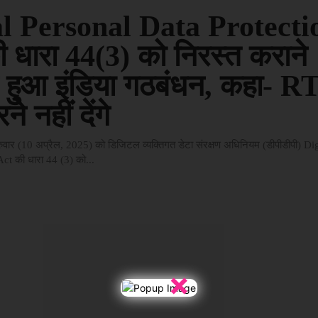
al Personal Data Protecti
 धारा 44(3) को निरस्त कराने
हुआ इंडिया गठबंधन, कहा- R
े नहीं देंगे
ुरुवार (10 अप्रैल, 2025) को डिजिटल व्यक्तिगत डेटा संरक्षण अधिनियम (डीपीडीपी) Di
ct की धारा 44 (3) को...
×