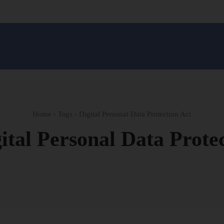
सन प्रशासन
खेल
ट्रेंडिंग
अपराध
मनोरंजन
MONEY मंत्र
बतरस
खेती 
Home
Tags
Digital Personal Data Protection Act
ital Personal Data Prote