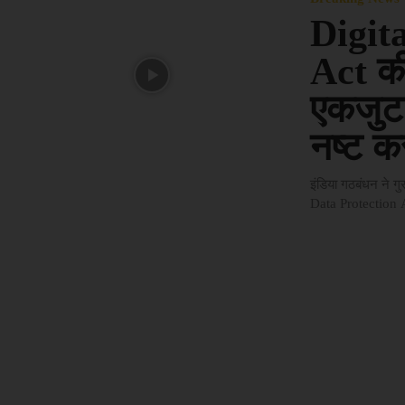
Digit
Act की
एकजुट 
नष्ट करन
इंडिया गठबंधन ने ग
Data Protection A