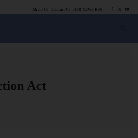
About Us
Contact Us
DPR NEWS RSS
किसानी
लाइफ स्टाइल
स्वास्थ्य
आस्था
चटोरे
ब्लॉग
अन्य
ction Act