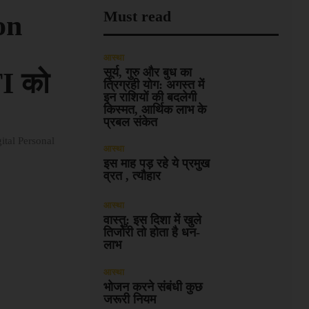
Must read
on
आस्था
सूर्य, गुरु और बुध का
TI को
त्रिग्रही योग: अगस्त में
इन राशियों की बदलेगी
किस्मत, आर्थिक लाभ के
प्रबल संकेत
gital Personal
आस्था
इस माह पड़ रहे ये प्रमुख
व्रत , त्यौहार
आस्था
वास्तु: इस दिशा में खुले
तिजोरी तो होता है धन-
लाभ
आस्था
भोजन करने संबंधी कुछ
जरूरी नियम