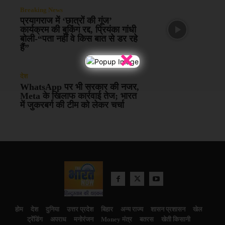
Breaking News
प्रयागराज में ‘छात्रों की गूंज’
कार्यक्रम की बुकिंग रद्द, प्रियंका गांधी
बोली-“पता नहीं वे किस बात से डर रहे
हैं”
×
देश
WhatsApp पर भी सरकार की नजर,
Meta के खिलाफ कार्रवाई तेज; भारत
में जुकरबर्ग की टीम को लेकर चर्चा
होम
देश
दुनिया
उत्तर प्रदेश
बिहार
अन्य राज्य
शासन प्रशासन
खेल
ट्रेंडिंग
अपराध
मनोरंजन
Money मंत्र
बतरस
खेती किसानी