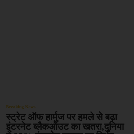
Breaking News
स्ट्रेट ऑफ हार्मुज पर हमले से बढ़ा
इंटरनेट ब्लैकऑउट का खतरा,दुनिया