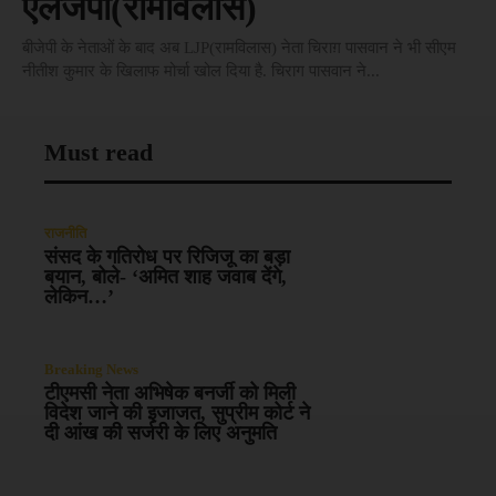
एलजेपी(रामविलास)
बीजेपी के नेताओं के बाद अब LJP(रामविलास) नेता चिराग़ पासवान ने भी सीएम
नीतीश कुमार के खिलाफ मोर्चा खोल दिया है. चिराग पासवान ने...
Must read
राजनीति
संसद के गतिरोध पर रिजिजू का बड़ा
बयान, बोले- ‘अमित शाह जवाब देंगे,
लेकिन…’
Breaking News
टीएमसी नेता अभिषेक बनर्जी को मिली
विदेश जाने की इजाजत, सुप्रीम कोर्ट ने
दी आंख की सर्जरी के लिए अनुमति