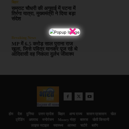
बिहार
सम्राट चौधरी की अगुवाई में पटना में
तिरंगा यात्रा, मुख्यमंत्री ने दिया बड़ा
संदेश
×
Breaking News
MP में 6.5 करोड़ साल पुराना राज
खुला, जिसे पवित्र मानकर पूज रहे थे
आदिवासी वह निकला दुर्लभ जीवाश्म
होम
देश
दुनिया
उत्तर प्रदेश
बिहार
अन्य राज्य
शासन प्रशासन
खेल
ट्रेंडिंग
अपराध
मनोरंजन
Money मंत्र
बतरस
खेती किसानी
लाइफ स्टाइल
स्वास्थ्य
आस्था
चटोरे
ब्लॉग