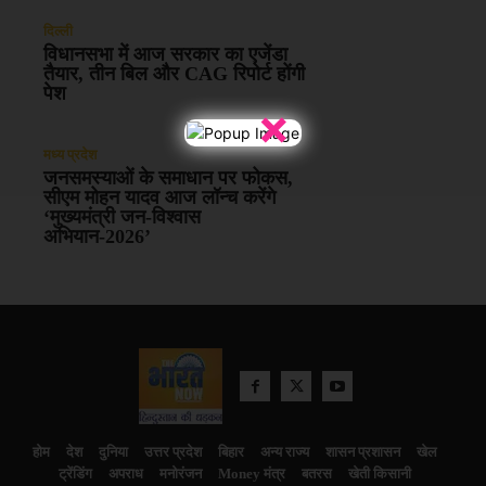
दिल्ली
विधानसभा में आज सरकार का एजेंडा
तैयार, तीन बिल और CAG रिपोर्ट होंगी
पेश
×
मध्य प्रदेश
जनसमस्याओं के समाधान पर फोकस,
सीएम मोहन यादव आज लॉन्च करेंगे
‘मुख्यमंत्री जन-विश्वास
अभियान-2026’
होम
देश
दुनिया
उत्तर प्रदेश
बिहार
अन्य राज्य
शासन प्रशासन
खेल
ट्रेंडिंग
अपराध
मनोरंजन
Money मंत्र
बतरस
खेती किसानी