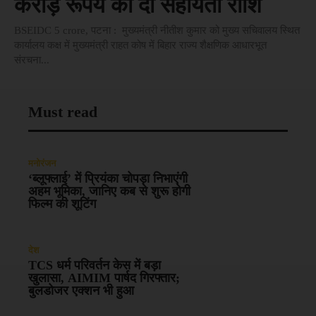
करोड़ रूपये की दी सहायता राशि
BSEIDC 5 crore, पटना : मुख्यमंत्री नीतीश कुमार को मुख्य सचिवालय स्थित
कार्यालय कक्ष में मुख्यमंत्री राहत कोष में बिहार राज्य शैक्षणिक आधारभूत
संरचना...
Must read
मनोरंजन
‘ब्लूफ्लाई’ में प्रियंका चोपड़ा निभाएंगी
अहम भूमिका, जानिए कब से शुरू होगी
फिल्म की शूटिंग
देश
TCS धर्म परिवर्तन केस में बड़ा
खुलासा, AIMIM पार्षद गिरफ्तार;
बुलडोजर एक्शन भी हुआ