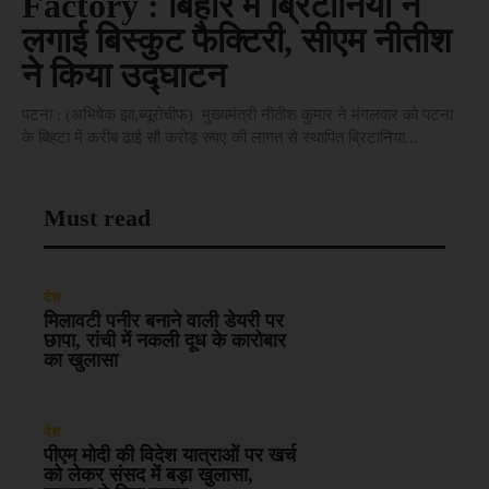
Factory : बिहार में ब्रिटानिया ने
लगाई बिस्कुट फैक्टिरी, सीएम नीतीश
ने किया उद्घाटन
पटना : (अभिषेक झा,ब्यूरोचीफ) मुख्यमंत्री नीतीश कुमार ने मंगलवार को पटना
के बिहटा में करीब ढाई सौ करोड़ रुपए की लागत से स्थापित ब्रिटानिया...
Must read
देश
मिलावटी पनीर बनाने वाली डेयरी पर
छापा, रांची में नकली दूध के कारोबार
का खुलासा
देश
पीएम मोदी की विदेश यात्राओं पर खर्च
को लेकर संसद में बड़ा खुलासा,