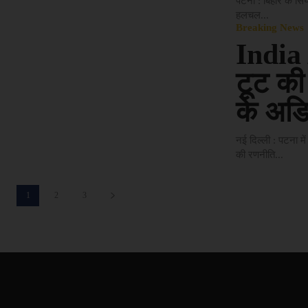
पटना : बिहार के सि
हलचल...
Breaking News
India 
टूट की
के अडि
नई दिल्ली : पटना म
की रणनीति...
1
2
3