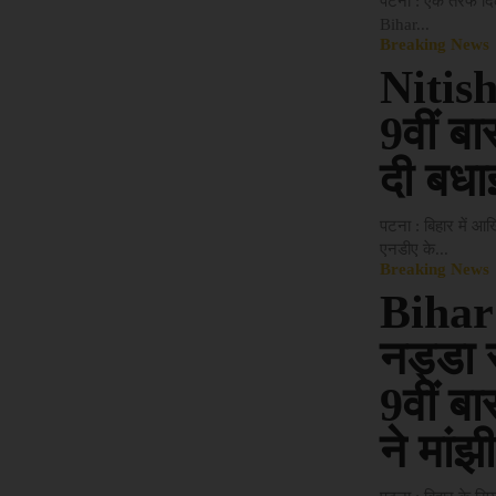
पटना : एक तरफ दिल्ली
Bihar...
Breaking News
Nitis
9वीं ब
दी बधा
पटना : बिहार में आ
एनडीए के...
Breaking News
Bihar
नड्डा र
9वीं बा
ने मांझ