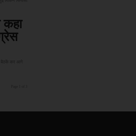
हुई लेकिन सियासी
े कहा
्रेस
 बैठकें कर आगे
Page 1 of 3