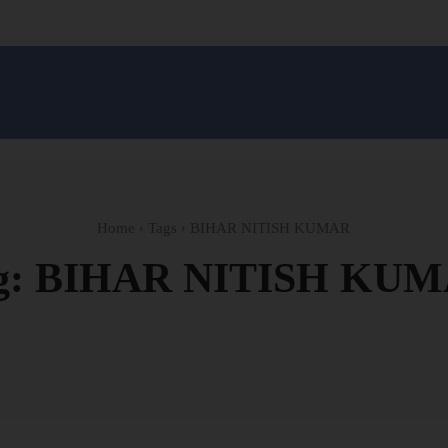
सन प्रशासन
खेल
ट्रेंडिंग
अपराध
मनोरंजन
MONEY मंत्र
बतरस
खेती 
Home
Tags
BIHAR NITISH KUMAR
g:
BIHAR NITISH KU