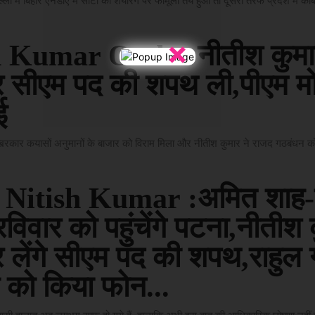
 में बिहार एनडीए में सीटों की शेयरिंग पर फार्मूला तय हुआ तो दूसरी तरफ प्रदेश में कैबि
×
h Kumar Oath : नीतीश कुमार
ार सीएम पद की शपथ ली,पीएम मो
ई
खिरकार कयासों अनुमानों के बाजार को विराम मिला और नीतीश कुमार ने राजद गठबंधन को 
 Nitish Kumar :अमित शाह-
विवार को पहुंचेंगे पटना,नीतीश 
र लेंगे सीएम पद की शपथ,राहुल ग
ी को किया फोन...