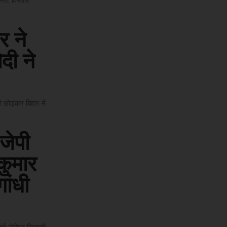
नेट विस्तार
 ने
दी ने
छोड़कर बिहार में
जेपी
कुमार
ांधी