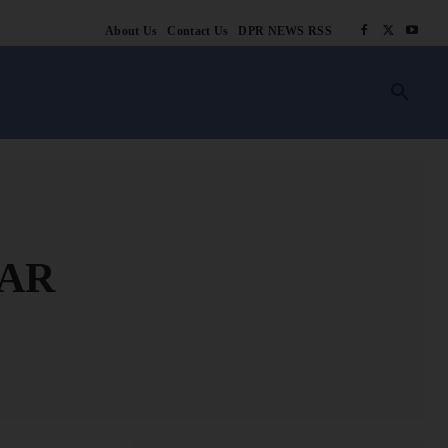
About Us
Contact Us
DPR NEWS RSS
किसानी
लाइफ स्टाइल
स्वास्थ्य
आस्था
चटोरे
ब्लॉग
अन्य
MAR