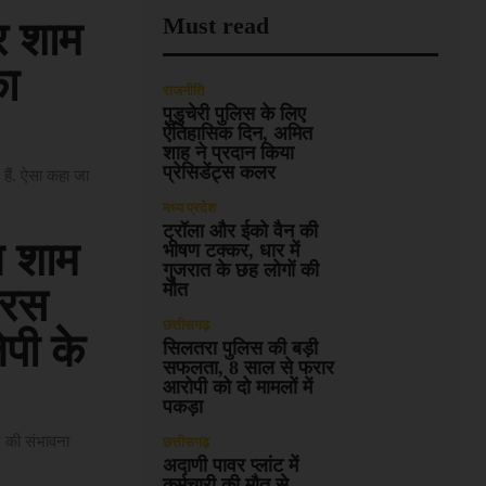
Must read
र शाम
का
राजनीति
पुडुचेरी पुलिस के लिए
ऐतिहासिक दिन, अमित
शाह ने प्रदान किया
प्रेसिडेंट्स कलर
 हैं. ऐसा कहा जा
मध्य प्रदेश
ट्रॉला और ईको वैन की
 शाम
भीषण टक्कर, धार में
गुजरात के छह लोगों की
मौत
ारस
छत्तीसगढ़
ेपी के
सिलतरा पुलिस की बड़ी
सफलता, 8 साल से फरार
आरोपी को दो मामलों में
पकड़ा
े की संभावना
छत्तीसगढ़
अदाणी पावर प्लांट में
कर्मचारी की मौत से