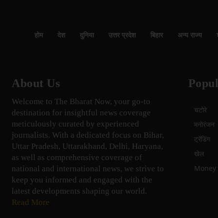
होम
देश
दुनिया
उत्तर प्रदेश
बिहार
अन्य राज्य
About Us
Popul
Welcome to The Bharat Now, your go-to
चटोरे
destination for insightful news coverage
meticulously curated by experienced
मनोरंजन
journalists. With a dedicated focus on Bihar,
ट्रेंडिंग
Uttar Pradesh, Uttarakhand, Delhi, Haryana,
खेल
as well as comprehensive coverage of
Money म
national and international news, we strive to
keep you informed and engaged with the
latest developments shaping our world.
Read More