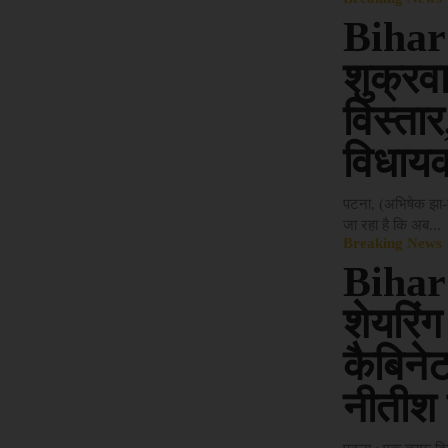
Bihar
शुक्रव
विस्तार
विधायक
पटना, (अभिषेक झा-
जा रहा है कि अब...
Breaking News
Bihar
शेयरिंग
कैबिने
नीतीश 