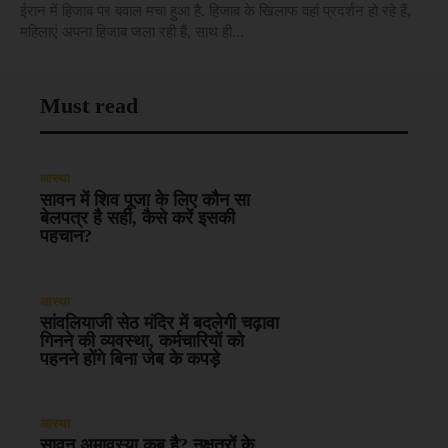
ईरान में हिजाब पर बवाल मचा हुआ है. हिजाब के खिलाफ वहां प्रदर्शन हो रहे हैं,
महिलाएं अपना हिजाब जला रही हैं, साथ ही...
Must read
आस्था
सावन में शिव पूजा के लिए कौन सा
बेलपत्र है सही, कैसे करें इसकी
पहचान?
आस्था
सांवलियाजी सेठ मंदिर में बदलेगी चढ़ावा
गिनने की व्यवस्था, कर्मचारियों को
पहनने होंगे बिना जेब के कपड़े
आस्था
सावन अमावस्या कब है? नक्षत्रों के