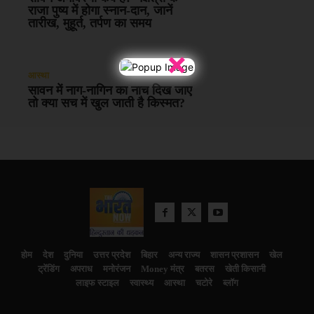
राजा पुष्य में होगा स्नान-दान, जानें
तारीख, मुहूर्त, तर्पण का समय
×
आस्था
सावन में नाग-नागिन का नाच दिख जाए
तो क्या सच में खुल जाती है किस्मत?
होम
देश
दुनिया
उत्तर प्रदेश
बिहार
अन्य राज्य
शासन प्रशासन
खेल
ट्रेंडिंग
अपराध
मनोरंजन
Money मंत्र
बतरस
खेती किसानी
लाइफ स्टाइल
स्वास्थ्य
आस्था
चटोरे
ब्लॉग