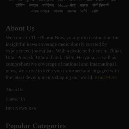
ट्रेंडिंग
अपराध
मनोरंजन
Money मंत्र
बतरस
खेती किसानी
लाइफ स्टाइल
स्वास्थ्य
आस्था
चटोरे
ब्लॉग
About Us
Welcome to The Bharat Now, your go-to destination for
insightful news coverage meticulously curated by
experienced journalists. With a dedicated focus on Bihar,
Uttar Pradesh, Uttarakhand, Delhi, Haryana, as well as
comprehensive coverage of national and international
news, we strive to keep you informed and engaged with
the latest developments shaping our world.
Read More
About Us
Contact Us
DPR NEWS RSS
Popular Categories