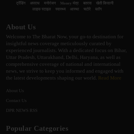
ट्रेंडिंग
अपराध
मनोरंजन
Money मंत्र
बतरस
खेती किसानी
लाइफ स्टाइल
स्वास्थ्य
आस्था
चटोरे
ब्लॉग
About Us
Welcome to The Bharat Now, your go-to destination for
insightful news coverage meticulously curated by
experienced journalists. With a dedicated focus on Bihar,
Uttar Pradesh, Uttarakhand, Delhi, Haryana, as well as
comprehensive coverage of national and international
news, we strive to keep you informed and engaged with
the latest developments shaping our world.
Read More
About Us
Contact Us
DPR NEWS RSS
Popular Categories