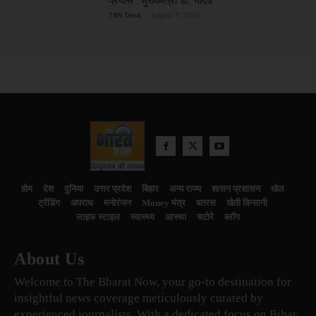
प्रयास : मुख्यमंत्री डॉ. यादव
TBN Desk
-
August 7, 2026
होम
देश
दुनिया
उत्तर प्रदेश
बिहार
अन्य राज्य
शासन प्रशासन
खेल
ट्रेंडिंग
अपराध
मनोरंजन
Money मंत्र
बतरस
खेती किसानी
लाइफ स्टाइल
स्वास्थ्य
आस्था
चटोरे
ब्लॉग
About Us
Welcome to The Bharat Now, your go-to destination for
insightful news coverage meticulously curated by
experienced journalists. With a dedicated focus on Bihar,