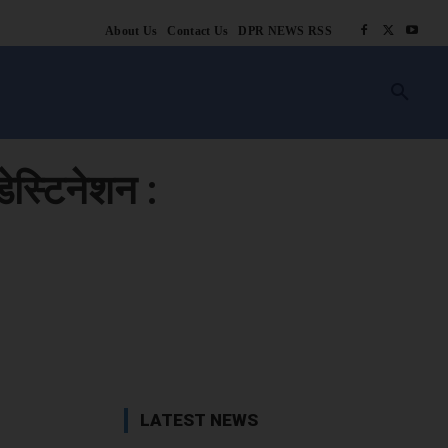
About Us
Contact Us
DPR NEWS RSS
किसानी
लाइफ स्टाइल
स्वास्थ्य
आस्था
चटोरे
ब्लॉग
अन्य
ेस्टिनेशन :
book
X
WhatsApp
Linkedin
LATEST NEWS