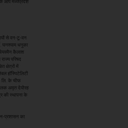
कि आप मध्यप्रदेश
ियों से वन-टू-वन
डॉ. घनश्याम धनुका
 चेयरमैन कैलाश
म राज्य परिषद
षेत्रों में
नेबल हॉस्पिटेलिटी
ा. लि. के चीफ
ंचालक अमृत देयोरह
त्र की स्थापना के
ासन-प्रशासन का
।