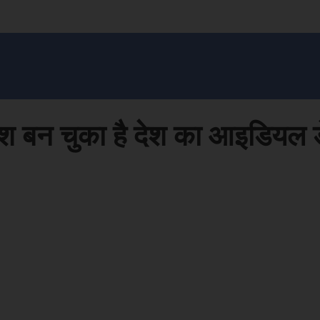
सन प्रशासन
खेल
ट्रेंडिंग
अपराध
मनोरंजन
MONEY मंत्र
बतरस
खेती 
रदेश बन चुका है देश का आइडियल ड
Face
Share