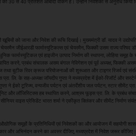
 की 30 से 40 प्रतिशत आबादी वर्किंग है। उन्होंने निवेशकों से अनुरोध किया 
. की खूबियों को जाना और निवेश की रूचि दिखाई। मुख्यमंत्री डॉ. यादव ने उद्योपत
ौरान चेयरमैन जीईआरडी फार्मास्युटिकल्स एवं चेयरमैन, फिक्की उसम राज्य परिषद 
क फार्मास्युटिकल एवं हाइजीन उत्पाद निर्माण की स्थापना, लोहिया समूह के
ँ स्थापित करने, प्रबंध संचालक असम बंगाल नेविगेशन एवं पूर्व अध्यक्ष, फिक्की अस
 तथा बुटीक रिवर क्रूज परियोजनाओं की शुरूआत और टाइगर रिजर्व एवं संरक्षित क्
स प्रा. लि. के सह-अध्यक्ष जॉयदीप गुप्ता ने मध्यप्रदेश में ईको-रिजॉर्ट और सस्टे
्ता ने ईको टूरिज्म, वन्यजीव पर्यटन एवं अंतर्देशीय जल पर्यटन, स्टार सीमेंट प्र
िंग यूनिट और लॉजिस्टिक्स हब स्थापित करने, आश्रम फूड्स प्रा. लि. के प्रबंध स
के सीनियर वाइस प्रेसिडेंट भारत शर्मा ने एकीकृत क्लिंकर और सीमेंट निर्माण संयं
 औद्योगिक समूहों के प्रतिनिधियों एवं निवेशकों का और आयोजन में सहयोगी श
 सत्कार और अभिनंदन करने का अवसर दीजिए, मध्यप्रदेश में निवेश जरूर कीजिए