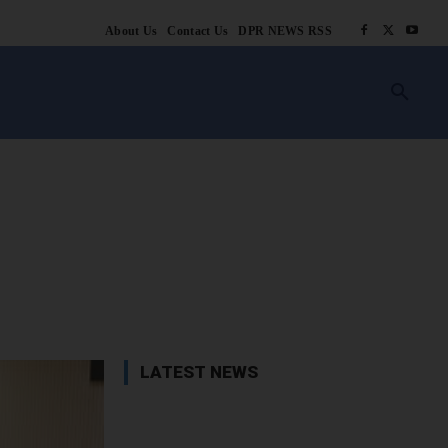
About Us
Contact Us
DPR NEWS RSS
किसानी
लाइफ स्टाइल
स्वास्थ्य
आस्था
चटोरे
ब्लॉग
अन्य
book
X
WhatsApp
Linkedin
LATEST NEWS