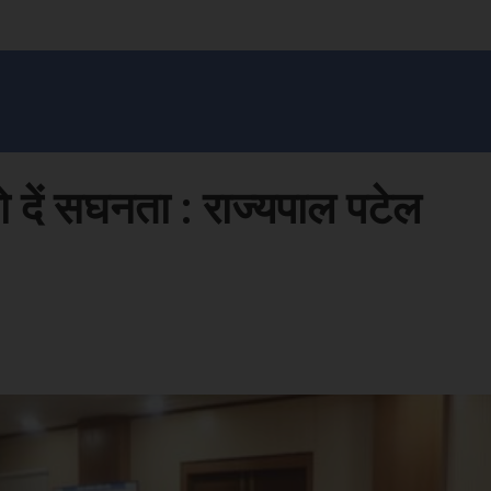
सन प्रशासन
खेल
ट्रेंडिंग
अपराध
मनोरंजन
MONEY मंत्र
बतरस
खेती 
 दें सघनता : राज्यपाल पटेल
Face
Share