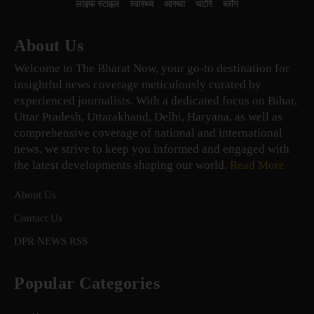
लाइफ स्टाइल
स्वास्थ्य
आस्था
चटोरे
ब्लॉग
About Us
Welcome to The Bharat Now, your go-to destination for
insightful news coverage meticulously curated by
experienced journalists. With a dedicated focus on Bihar,
Uttar Pradesh, Uttarakhand, Delhi, Haryana, as well as
comprehensive coverage of national and international
news, we strive to keep you informed and engaged with
the latest developments shaping our world.
Read More
About Us
Contact Us
DPR NEWS RSS
Popular Categories