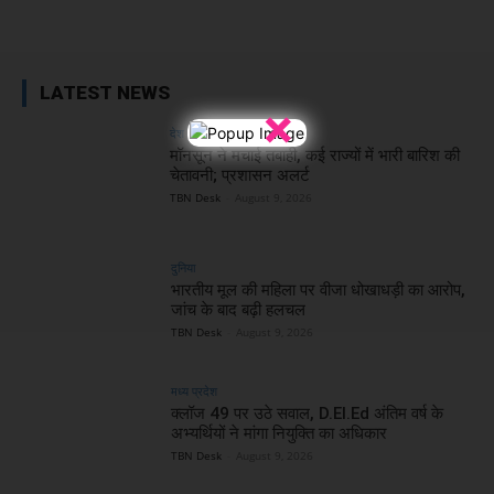
Facebook
X
WhatsApp
Linked
LATEST NEWS
×
देश
मॉनसून ने मचाई तबाही, कई राज्यों में भारी बारिश की
चेतावनी; प्रशासन अलर्ट
TBN Desk
-
August 9, 2026
दुनिया
भारतीय मूल की महिला पर वीजा धोखाधड़ी का आरोप,
जांच के बाद बढ़ी हलचल
TBN Desk
-
August 9, 2026
मध्य प्रदेश
क्लॉज 49 पर उठे सवाल, D.El.Ed अंतिम वर्ष के
अभ्यर्थियों ने मांगा नियुक्ति का अधिकार
TBN Desk
-
August 9, 2026