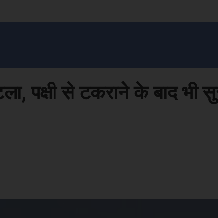
सन प्रशासन
खेल
ट्रेंडिंग
अपराध
मनोरंजन
MONEY मंत्र
बतरस
खेती 
ला, पक्षी से टकराने के बाद भी सु
Face
Share