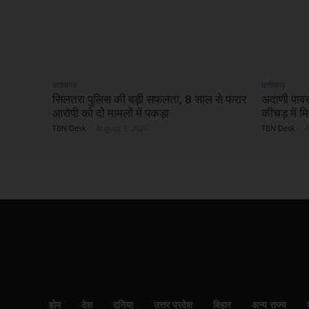
छत्तीसगढ़
छत्तीसगढ़
सिलतरा पुलिस की बड़ी सफलता, 8 साल से फरार
अदाणी पावर 
आरोपी को दो मामलों में पकड़ा
कीचड़ में म
TBN Desk
-
August 9, 2026
TBN Desk
-
A
होम
देश
दुनिया
उत्तर प्रदेश
बिहार
अन्य राज्य