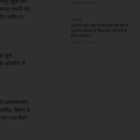
पुर पहुंचे एयर
August 9, 2026
लिए अफरा-तफरी और
र्वक जमीन पर
छत्तीसगढ़
अदाणी पावर प्लांट में कर्मचारी की मौत से
हड़कंप, कीचड़ में मिला शव; परिजनों ने
किया प्रदर्शन
August 9, 2026
ो छूने
ही कॉकपिट में
 पहले आपातकालीन
ुताबिक, विमान के
 की गहन तकनीकी