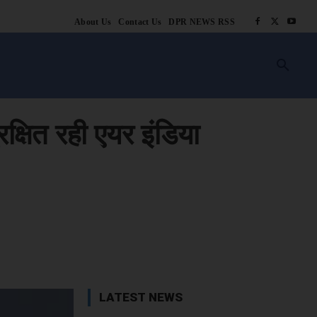
About Us
Contact Us
DPR NEWS RSS
किसानी
लाइफ स्टाइल
स्वास्थ्य
आस्था
चटोरे
ब्लॉग
अन्य
रक्षित रही एयर इंडिया
book
X
WhatsApp
Linkedin
LATEST NEWS