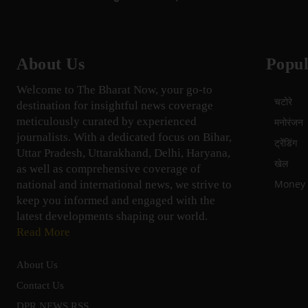
About Us
Popul
Welcome to The Bharat Now, your go-to
चटोरे
destination for insightful news coverage
meticulously curated by experienced
मनोरंजन
journalists. With a dedicated focus on Bihar,
ट्रेंडिंग
Uttar Pradesh, Uttarakhand, Delhi, Haryana,
खेल
as well as comprehensive coverage of
Money म
national and international news, we strive to
keep you informed and engaged with the
latest developments shaping our world.
Read More
About Us
Contact Us
DPR NEWS RSS