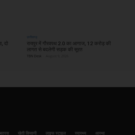
छत्तीसगढ़
ा, दो
रायपुर में गौरवपथ 2.0 का आगाज, 12 करोड़ की
लागत से बदलेगी सड़क की सूरत
TBN Desk
-
August 9, 2026
बतरस
खेती किसानी
लाइफ स्टाइल
स्वास्थ्य
आस्था