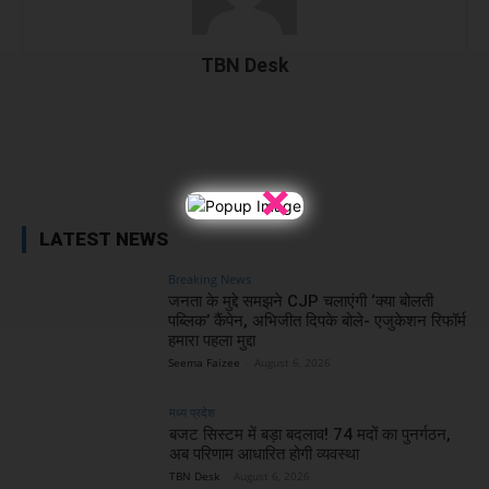
TBN Desk
Facebook
X
WhatsApp
Linked
×
LATEST NEWS
Breaking News
जनता के मुद्दे समझने CJP चलाएंगी ‘क्या बोलती
पब्लिक’ कैंपेन, अभिजीत दिपके बोले- एजुकेशन रिफॉर्म
हमारा पहला मुद्दा
Seema Faizee
-
August 6, 2026
मध्य प्रदेश
बजट सिस्टम में बड़ा बदलाव! 74 मदों का पुनर्गठन,
अब परिणाम आधारित होगी व्यवस्था
TBN Desk
-
August 6, 2026